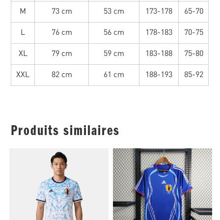
M
73 cm
53 cm
173-178
65-70
L
76 cm
56 cm
178-183
70-75
XL
79 cm
59 cm
183-188
75-80
XXL
82 cm
61 cm
188-193
85-92
Produits similaires