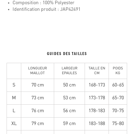
Composition : 100% Polyester
Identification produit : JAP42491
GUIDES DES TAILLES
LONGUEUR
LARGEUR
TAILLE EN
POIDS
MAILLOT
EPAULES
CM
KG
S
70 cm
50 cm
168-173
60-65
M
73 cm
53 cm
173-178
65-70
L
76 cm
56 cm
178-183
70-75
XL
79 cm
59 cm
183-188
75-80