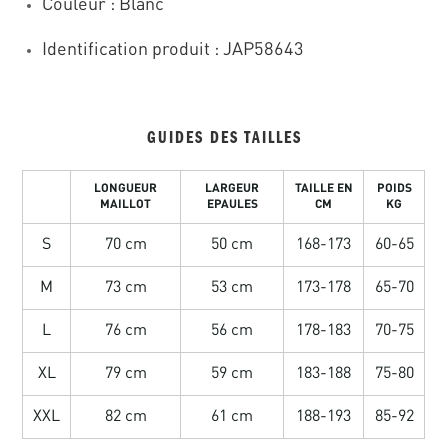
Couleur : Blanc
Identification produit : JAP58643
GUIDES DES TAILLES
LONGUEUR
LARGEUR
TAILLE EN
POIDS
MAILLOT
EPAULES
CM
KG
S
70 cm
50 cm
168-173
60-65
M
73 cm
53 cm
173-178
65-70
L
76 cm
56 cm
178-183
70-75
XL
79 cm
59 cm
183-188
75-80
XXL
82 cm
61 cm
188-193
85-92