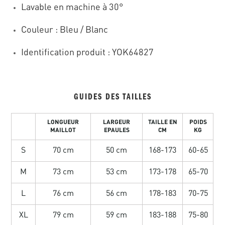
Lavable en machine à 30°
Couleur : Bleu / Blanc
Identification produit : YOK64827
GUIDES DES TAILLES
LONGUEUR
LARGEUR
TAILLE EN
POIDS
MAILLOT
EPAULES
CM
KG
S
70 cm
50 cm
168-173
60-65
M
73 cm
53 cm
173-178
65-70
L
76 cm
56 cm
178-183
70-75
XL
79 cm
59 cm
183-188
75-80