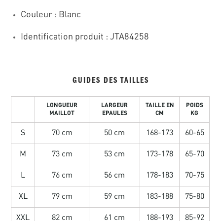
Couleur : Blanc
Identification produit : JTA84258
GUIDES DES TAILLES
LONGUEUR
LARGEUR
TAILLE EN
POIDS
MAILLOT
EPAULES
CM
KG
S
70 cm
50 cm
168-173
60-65
M
73 cm
53 cm
173-178
65-70
L
76 cm
56 cm
178-183
70-75
XL
79 cm
59 cm
183-188
75-80
XXL
82 cm
61 cm
188-193
85-92