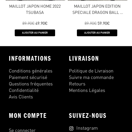
MAILLOT JAPON HOME 2022
MAILLOT JAPON EDITION
TSUBASA
SPECIALE DRAGON BALL –
VERSION JOUEUR 2022
89.90
€
49.90
€
89.90
€
59.90
€
AJOUTER AU PANIER
AJOUTER AU PANIER
INFORMATIONS
LIVRAISON
Conditions générales
Politique de Livraison
Paiement sécurisé
Suivre ma commande
Questions fréquentes
Retours
Confidentialité
Mentions Légales
Avis Clients
MON COMPTE
SUIVEZ-NOUS
Instagram
Se connecter