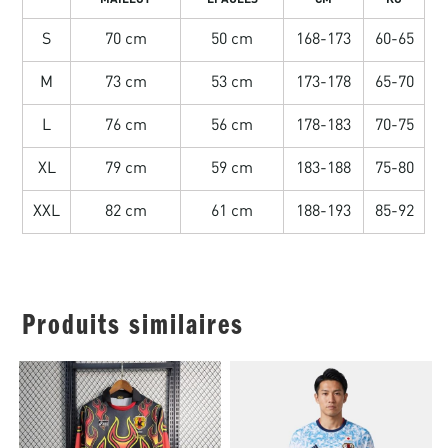
S
70 cm
50 cm
168-173
60-65
M
73 cm
53 cm
173-178
65-70
L
76 cm
56 cm
178-183
70-75
XL
79 cm
59 cm
183-188
75-80
XXL
82 cm
61 cm
188-193
85-92
Produits similaires