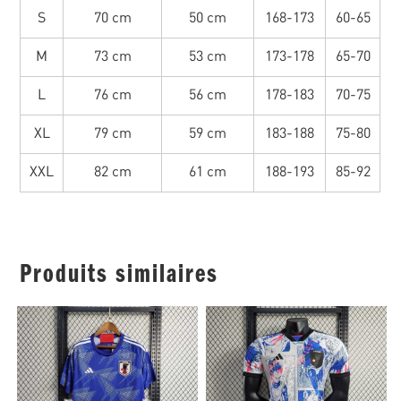
S
70 cm
50 cm
168-173
60-65
M
73 cm
53 cm
173-178
65-70
L
76 cm
56 cm
178-183
70-75
XL
79 cm
59 cm
183-188
75-80
XXL
82 cm
61 cm
188-193
85-92
Produits similaires