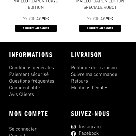
MAILLOT JAPON TOKYO
MAILLOT JAPON EDITION
EDITION
SPECIALE ROBOT
79.90
€
49.90
€
79.90
€
49.90
€
AJOUTER AU PANIER
AJOUTER AU PANIER
INFORMATIONS
LIVRAISON
Conditions générales
Politique de Livraison
Paiement sécurisé
Suivre ma commande
Questions fréquentes
Retours
Confidentialité
Mentions Légales
Avis Clients
MON COMPTE
SUIVEZ-NOUS
Instagram
Se connecter
Facebook
Contact