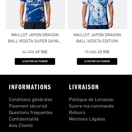
MAILLOT JAPON DRAGON
MAILLOT JAPON DRAGON
BALL VEGETA SUPER SAIYAN
BALL VEGETA EDITION
BLEU
84.90
€
49.90
€
79.90
€
49.90
€
AJOUTER AU PANIER
AJOUTER AU PANIER
INFORMATIONS
LIVRAISON
Conditions générales
Politique de Livraison
Paiement sécurisé
Suivre ma commande
Questions fréquentes
Retours
Confidentialité
Mentions Légales
Avis Clients