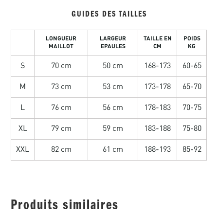
GUIDES DES TAILLES
LONGUEUR
LARGEUR
TAILLE EN
POIDS
MAILLOT
EPAULES
CM
KG
S
70 cm
50 cm
168-173
60-65
M
73 cm
53 cm
173-178
65-70
L
76 cm
56 cm
178-183
70-75
XL
79 cm
59 cm
183-188
75-80
XXL
82 cm
61 cm
188-193
85-92
Produits similaires