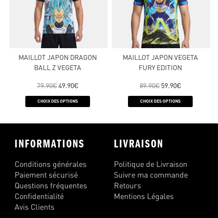
MAILLOT JAPON DRAGON
MAILLOT JAPON VEGETA
BALL Z VEGETA
FURY EDITION
79.90
€
49.90
€
89.90
€
59.90
€
CHOIX DES OPTIONS
CHOIX DES OPTIONS
INFORMATIONS
LIVRAISON
Conditions générales
Politique de Livraison
Paiement sécurisé
Suivre ma commande
Questions fréquentes
Retours
Confidentialité
Mentions Légales
Avis Clients