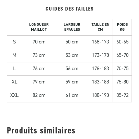
GUIDES DES TAILLES
LONGUEUR
LARGEUR
TAILLE EN
POIDS
MAILLOT
EPAULES
CM
KG
S
70 cm
50 cm
168-173
60-65
M
73 cm
53 cm
173-178
65-70
L
76 cm
56 cm
178-183
70-75
XL
79 cm
59 cm
183-188
75-80
XXL
82 cm
61 cm
188-193
85-92
Produits similaires