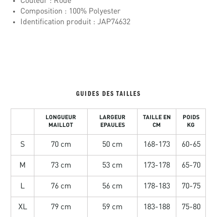
Couleur : Rode
Composition : 100% Polyester
Identification produit : JAP74632
GUIDES DES TAILLES
LONGUEUR
LARGEUR
TAILLE EN
POIDS
MAILLOT
EPAULES
CM
KG
S
70 cm
50 cm
168-173
60-65
M
73 cm
53 cm
173-178
65-70
L
76 cm
56 cm
178-183
70-75
XL
79 cm
59 cm
183-188
75-80