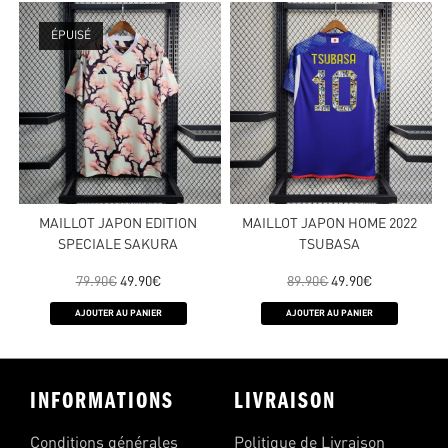
ÉPUISÉ
MAILLOT JAPON EDITION
MAILLOT JAPON HOME 2022
SPECIALE SAKURA
TSUBASA
79.90
€
49.90
€
89.90
€
49.90
€
AJOUTER AU PANIER
AJOUTER AU PANIER
INFORMATIONS
LIVRAISON
Conditions générales
Politique de Livraison