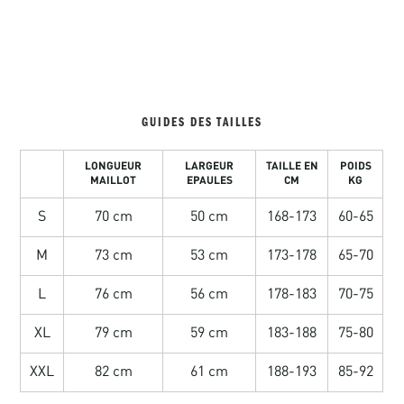
GUIDES DES TAILLES
LONGUEUR
LARGEUR
TAILLE EN
POIDS
MAILLOT
EPAULES
CM
KG
S
70 cm
50 cm
168-173
60-65
M
73 cm
53 cm
173-178
65-70
L
76 cm
56 cm
178-183
70-75
XL
79 cm
59 cm
183-188
75-80
XXL
82 cm
61 cm
188-193
85-92